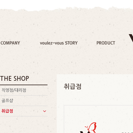
THE SHOP
취급점
직영점/대리점
골프샵
취급점