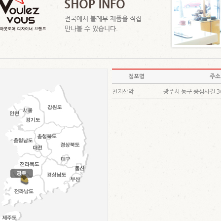
점포명
주소
천지산악
광주시 농구 증심사길 3