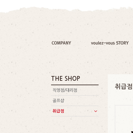
THE SHOP
취급점
직영점/대리점
골프샵
취급점