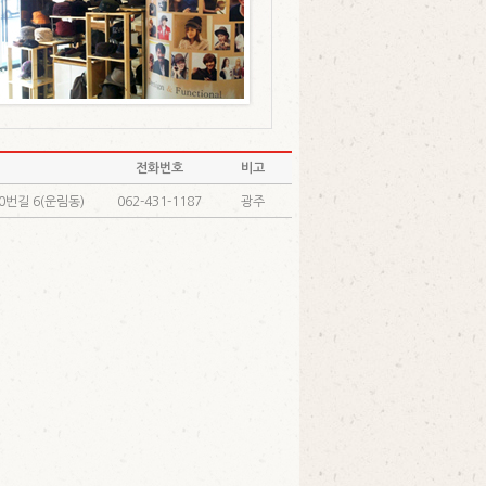
전화번호
비고
0번길 6(운림동)
062-431-1187
광주