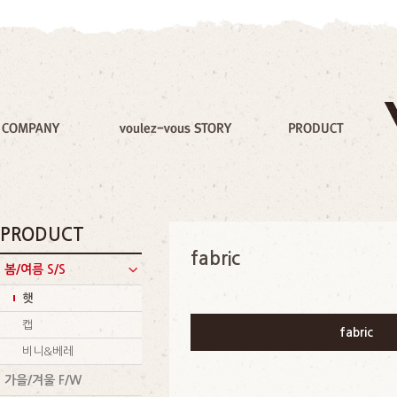
PRODUCT
fabric
봄/여름 S/S
햇
캡
fabric
비니&베레
가을/겨울 F/W