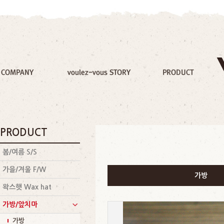
PRODUCT
봄/여름 S/S
가을/겨울 F/W
가방
왁스햇 Wax hat
가방/앞치마
가방